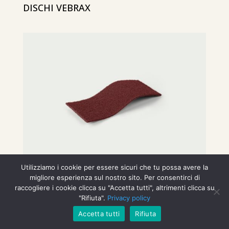
DISCHI VEBRAX
Utilizziamo i cookie per essere sicuri che tu possa avere la
migliore esperienza sul nostro sito. Per consentirci di
raccogliere i cookie clicca su "Accetta tutti", altrimenti clicca su
NYLON ABRASIVO TESSUTO NON
TESSUTO NOVEPAD
"Rifiuta".
Privacy policy
Accetta tutti
Rifiuta