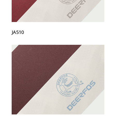
JA510