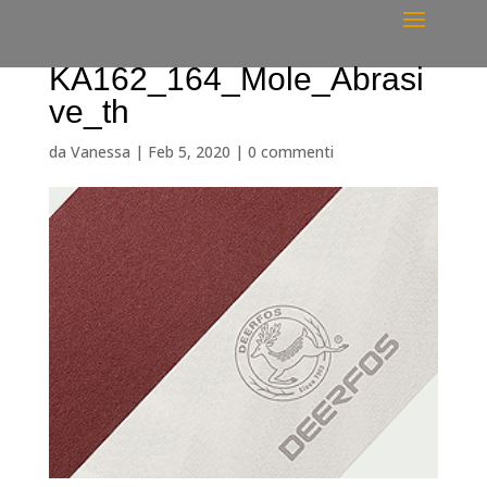
KA162_164_Mole_Abrasi
ve_th
da
Vanessa
|
Feb 5, 2020
|
0 commenti