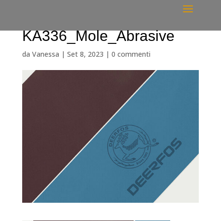
KA336_Mole_Abrasive
da
Vanessa
|
Set 8, 2023
|
0 commenti