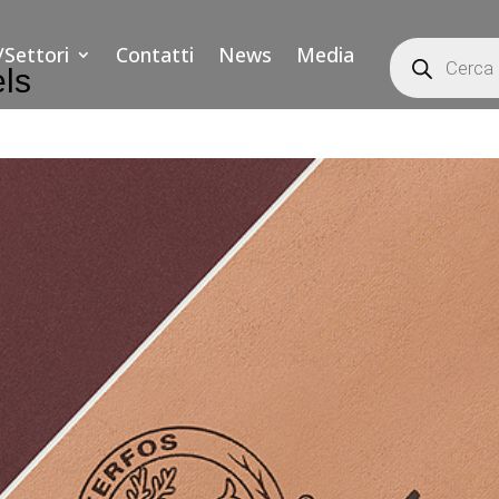
Products
/Settori
Contatti
News
Media
search
ls