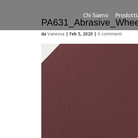
Chi Siamo
Prodotti
PA631_Abrasive_Whee
da
Vanessa
|
Feb 5, 2020
|
0 commenti