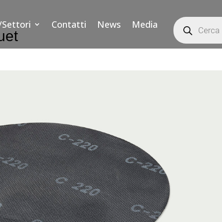
Products
/Settori
Contatti
News
Media
search
uet