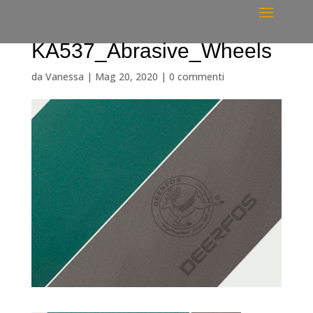
KA537_Abrasive_Wheels
da
Vanessa
|
Mag 20, 2020
|
0 commenti