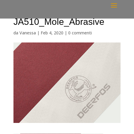
JA510_Mole_Abrasive
da
Vanessa
|
Feb 4, 2020
|
0 commenti